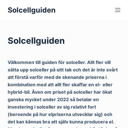
S
Solcellguiden
k
i
p
t
Solcellguiden
o
c
o
Välkommen till guiden för solceller. Allt fler vill
n
sätta upp solceller på sitt tak och det är inte svårt
t
att förstå varför med de skenande priserna i
e
kombination med att allt fler skaffar en el- eller
n
hybrid-bil. Även om priset på solceller har ökat
t
ganska mycket under 2022 så betalar en
investering i solceller av sig relativt fort
(beroende på hur elpriserna utvecklar sig) och
det kan kännas bra att själv kunna producera el.