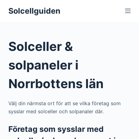
S
Solcellguiden
k
i
p
t
Solceller &
o
c
solpaneler i
o
n
Norrbottens län
t
e
n
Välj din närmsta ort för att se vilka företag som
t
sysslar med solceller och solpanaler där.
Företag som sysslar med