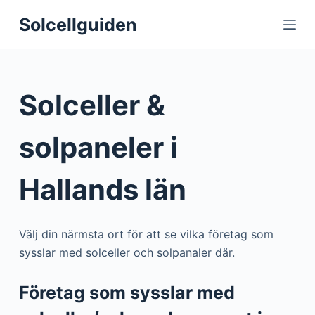
S
Solcellguiden
k
i
p
t
Solceller &
o
c
solpaneler i
o
n
Hallands län
t
e
n
Välj din närmsta ort för att se vilka företag som
t
sysslar med solceller och solpanaler där.
Företag som sysslar med