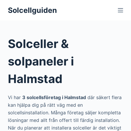
S
Solcellguiden
k
i
p
t
Solceller &
o
c
solpaneler i
o
n
Halmstad
t
e
n
Vi har
3 solcellsföretag i Halmstad
där säkert flera
t
kan hjälpa dig på rätt väg med en
solcellsinstallation. Många företag säljer kompletta
lösningar med allt från offert till färdig installation.
När du planerar att installera solceller är det viktigt