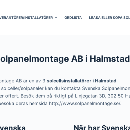
VERANTÖRER/INSTALLATÖRER
ORDLISTA
LEASA ELLER KÖPA SO
olpanelmontage AB i Halmstad
ontage AB är en av 3
solcellsinstallatörer i Halmstad
.
era solceller/solpaneler kan du kontakta Svenska Solpanelm
ler offert. Besök dem på riktigt på Linjegatan 3D, 302 50 H
 besöka deras hemsida http://www.solpanelmontage.se/.
 Svenska
När har Svensk