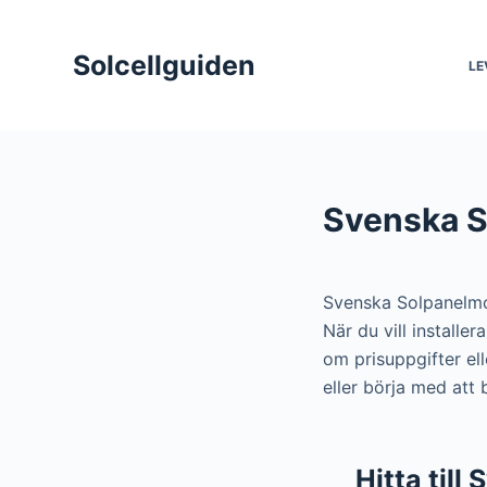
S
k
Solcellguiden
LE
i
p
t
o
c
Svenska S
o
n
t
Svenska Solpanelm
e
När du vill install
n
om prisuppgifter el
t
eller börja med att
Hitta till