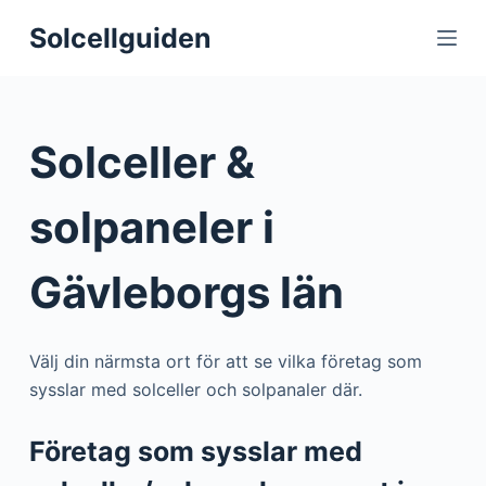
S
Solcellguiden
k
i
p
t
Solceller &
o
c
solpaneler i
o
n
Gävleborgs län
t
e
n
Välj din närmsta ort för att se vilka företag som
t
sysslar med solceller och solpanaler där.
Företag som sysslar med