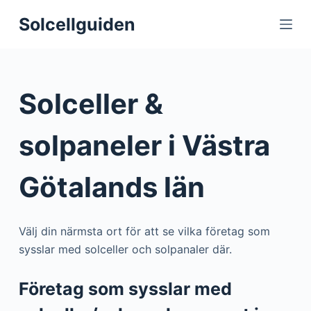
S
Solcellguiden
k
i
p
t
Solceller &
o
c
solpaneler i Västra
o
n
Götalands län
t
e
n
Välj din närmsta ort för att se vilka företag som
t
sysslar med solceller och solpanaler där.
Företag som sysslar med