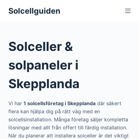
S
Solcellguiden
k
i
p
t
Solceller &
o
c
solpaneler i
o
n
Skepplanda
t
e
n
Vi har
1 solcellsföretag i Skepplanda
där säkert
t
flera kan hjälpa dig på rätt väg med en
solcellsinstallation. Många företag säljer kompletta
lösningar med allt från offert till färdig installation.
När du planerar att installera solceller är det viktigt