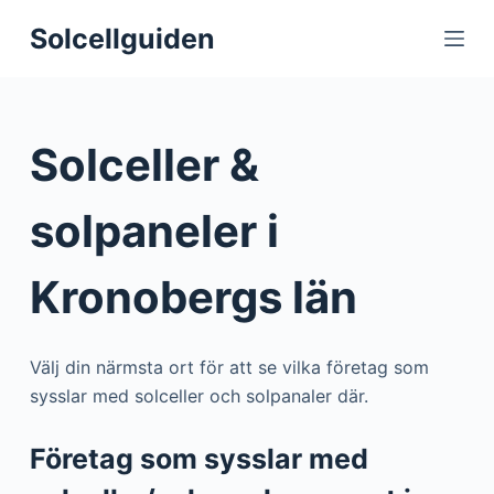
S
Solcellguiden
k
i
p
t
Solceller &
o
c
solpaneler i
o
n
Kronobergs län
t
e
n
Välj din närmsta ort för att se vilka företag som
t
sysslar med solceller och solpanaler där.
Företag som sysslar med