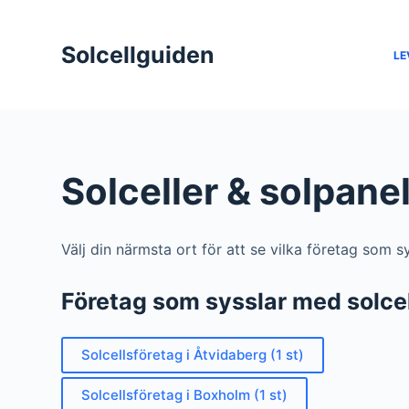
S
k
Solcellguiden
LE
i
p
t
o
c
Solceller & solpane
o
n
t
Välj din närmsta ort för att se vilka företag som s
e
n
Företag som sysslar med solcel
t
Solcellsföretag i Åtvidaberg (1 st)
Solcellsföretag i Boxholm (1 st)