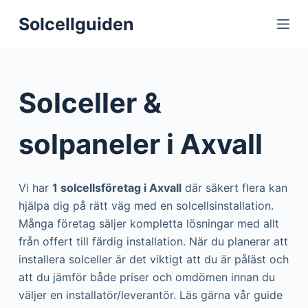
S
Solcellguiden
k
i
p
t
Solceller &
o
c
solpaneler i Axvall
o
n
t
Vi har
1 solcellsföretag i Axvall
där säkert flera kan
e
hjälpa dig på rätt väg med en solcellsinstallation.
n
Många företag säljer kompletta lösningar med allt
t
från offert till färdig installation. När du planerar att
installera solceller är det viktigt att du är påläst och
att du jämför både priser och omdömen innan du
väljer en installatör/leverantör. Läs gärna vår guide