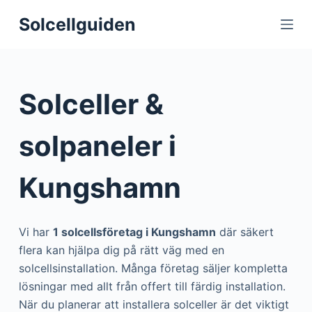
S
Solcellguiden
k
i
p
t
Solceller &
o
c
solpaneler i
o
n
Kungshamn
t
e
n
Vi har
1 solcellsföretag i Kungshamn
där säkert
t
flera kan hjälpa dig på rätt väg med en
solcellsinstallation. Många företag säljer kompletta
lösningar med allt från offert till färdig installation.
När du planerar att installera solceller är det viktigt