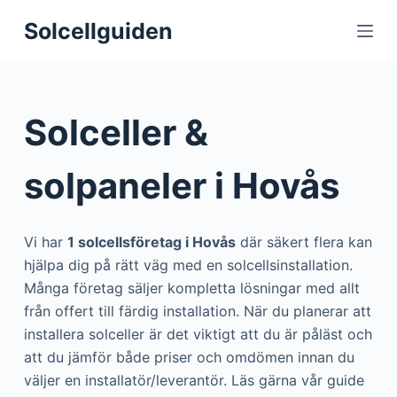
S
Solcellguiden
k
i
p
t
Solceller &
o
c
solpaneler i Hovås
o
n
t
Vi har
1 solcellsföretag i Hovås
där säkert flera kan
e
hjälpa dig på rätt väg med en solcellsinstallation.
n
Många företag säljer kompletta lösningar med allt
t
från offert till färdig installation. När du planerar att
installera solceller är det viktigt att du är påläst och
att du jämför både priser och omdömen innan du
väljer en installatör/leverantör. Läs gärna vår guide