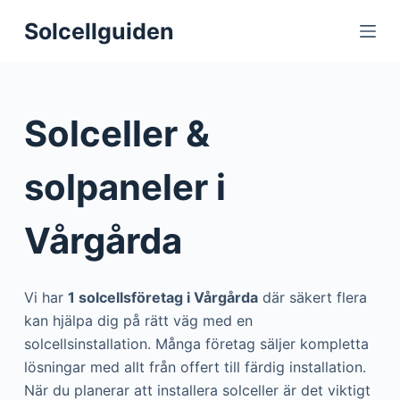
S
Solcellguiden
k
i
p
t
Solceller &
o
c
solpaneler i
o
n
Vårgårda
t
e
n
Vi har
1 solcellsföretag i Vårgårda
där säkert flera
t
kan hjälpa dig på rätt väg med en
solcellsinstallation. Många företag säljer kompletta
lösningar med allt från offert till färdig installation.
När du planerar att installera solceller är det viktigt