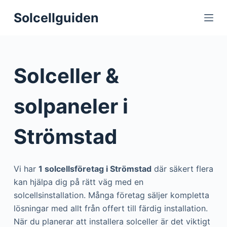
S
Solcellguiden
k
i
p
t
Solceller &
o
c
solpaneler i
o
n
Strömstad
t
e
n
Vi har
1 solcellsföretag i Strömstad
där säkert flera
t
kan hjälpa dig på rätt väg med en
solcellsinstallation. Många företag säljer kompletta
lösningar med allt från offert till färdig installation.
När du planerar att installera solceller är det viktigt