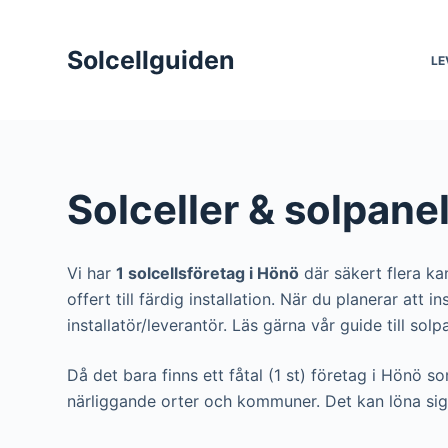
S
k
Solcellguiden
LE
i
p
t
o
c
Solceller & solpane
o
n
t
Vi har
1 solcellsföretag i Hönö
där säkert flera ka
e
offert till färdig installation. När du planerar att
n
installatör/leverantör. Läs gärna vår guide till solp
t
Då det bara finns ett fåtal (1 st) företag i Hönö so
närliggande orter och kommuner. Det kan löna sig 