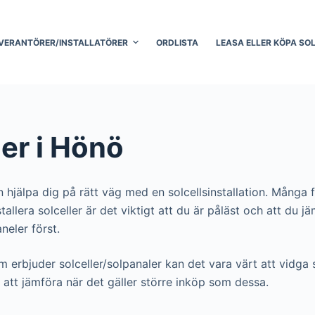
VERANTÖRER/INSTALLATÖRER
ORDLISTA
LEASA ELLER KÖPA SO
ler i Hönö
n hjälpa dig på rätt väg med en solcellsinstallation. Många 
 installera solceller är det viktigt att du är påläst och att 
aneler först.
m erbjuder solceller/solpanaler kan det vara värt att vidga s
att jämföra när det gäller större inköp som dessa.