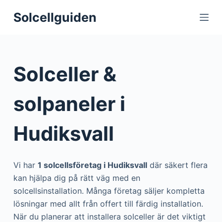
S
Solcellguiden
k
i
p
t
Solceller &
o
c
solpaneler i
o
n
Hudiksvall
t
e
n
Vi har
1 solcellsföretag i Hudiksvall
där säkert flera
t
kan hjälpa dig på rätt väg med en
solcellsinstallation. Många företag säljer kompletta
lösningar med allt från offert till färdig installation.
När du planerar att installera solceller är det viktigt