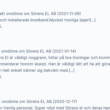
ett omdöme om Sörens EL AB (2021-11-09)
och installerade bredband.Mycket trevliga tjejer![...]
5.
t omdöme om Sörens EL AB (2021-01-14)
ens El är väldigt noggrann, hittar på bra lösningar och ko
mmenderar honom skarpt. Han är väldigt lätt att ha att gör
 helt enkelt känner sig bekväm med.[...]
5.
t omdöme om Sörens EL AB (2020-12-17)
v trevlig personal. Super nöjd med Sörens el och deras han