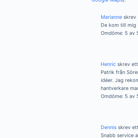
Marianne
skrev 
De kom till mig 
Omdöme: 5 av 
Henric
skrev et
Patrik från Sör
idéer. Jag reko
hantverkare man
Omdöme: 5 av 
Dennis
skrev et
Snabb service a