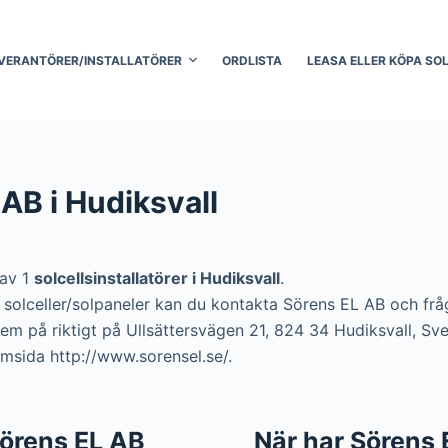
VERANTÖRER/INSTALLATÖRER
ORDLISTA
LEASA ELLER KÖPA SO
AB i Hudiksvall
 av 1
solcellsinstallatörer i Hudiksvall
.
ra solceller/solpaneler kan du kontakta Sörens EL AB och fr
dem på riktigt på Ullsättersvägen 21, 824 34 Hudiksvall, Sve
msida http://www.sorensel.se/.
 Sörens EL AB
När har Sörens 