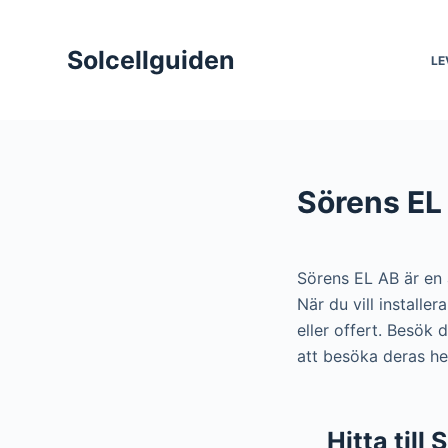
S
k
Solcellguiden
LE
i
p
t
o
c
Sörens EL 
o
n
t
Sörens EL AB är en
e
När du vill installe
n
eller offert. Besök 
t
att besöka deras he
Hitta till