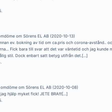
5.
 omdöme om Sörens EL AB (2020-10-13)
innan ev. bokning av tid om ca.pris och corona-avstånd.. och
na... Fick bara till svar att det var väntetid och jag kunde 
ålig stil. Dock enbart satt betyg utifrån det.[...]
.
t omdöme om Sörens EL AB (2020-10-08)
 jag hjälp myket fick! JETE BRA!!![...]
5.