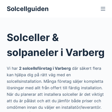
S
Solcellguiden
k
i
p
t
Solceller &
o
c
solpaneler i Varberg
o
n
t
Vi har
2 solcellsföretag i Varberg
där säkert flera
e
kan hjälpa dig på rätt väg med en
n
solcellsinstallation. Många företag säljer kompletta
t
lösningar med allt från offert till färdig installation.
När du planerar att installera solceller är det viktigt
att du är påläst och att du jämför både priser och
omdömen innan du väljer en installatör/leverantör.