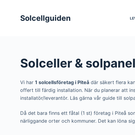
S
k
Solcellguiden
LE
i
p
t
o
c
Solceller & solpanel
o
n
t
Vi har
1 solcellsföretag i Piteå
där säkert flera kan
e
offert till färdig installation. När du planerar att
n
installatör/leverantör. Läs gärna vår guide till solp
t
Då det bara finns ett fåtal (1 st) företag i Piteå s
närliggande orter och kommuner. Det kan löna sig 