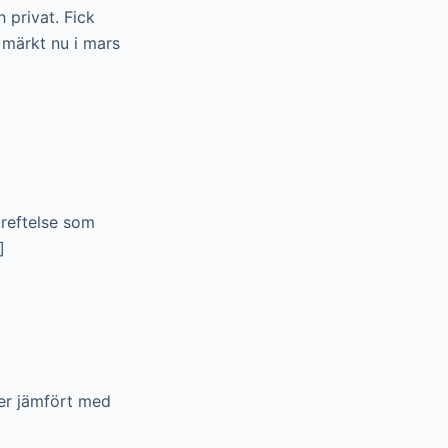
h privat. Fick
 märkt nu i mars
kreftelse som
]
ber jämfört med