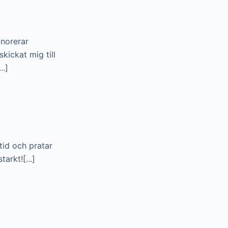
gnorerar
kickat mig till
..]
tid och pratar
rkt![...]