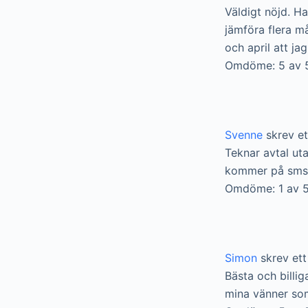
Väldigt nöjd. Ha
jämföra flera m
och april att ja
Omdöme: 5 av 
Svenne
skrev e
Teknar avtal uta
kommer på sms. I
Omdöme: 1 av 5
Simon
skrev et
Bästa och billig
mina vänner som