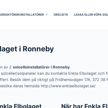
VERANTÖRER/INSTALLATÖRER
ORDLISTA
LEASA ELLER KÖPA SO
laget i Ronneby
en av 2
solcellsinstallatörer i Ronneby
.
ra solceller/solpaneler kan du kontakta Enkla Elbolaget och
 offert. Besök dem på riktigt på Fridhemsvägen 17A, 372 38
 besöka deras hemsida http://www.enklaelbolaget.se/.
 Enkla Elbolaget
När har Enkla E