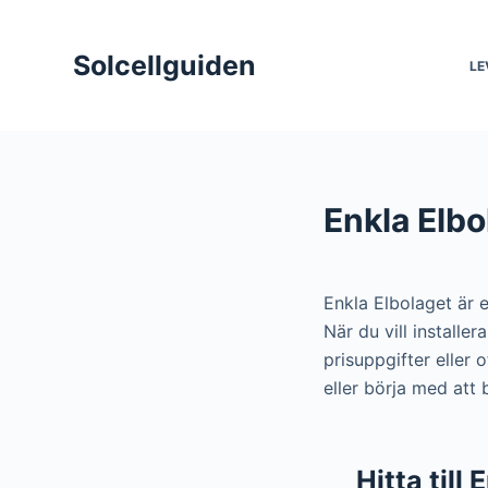
S
k
Solcellguiden
LE
i
p
t
o
c
Enkla Elbo
o
n
t
Enkla Elbolaget är 
e
När du vill installe
n
prisuppgifter eller
t
eller börja med att
Hitta till