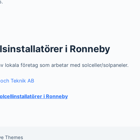
5.
llsinstallatörer i Ronneby
 av lokala företag som arbetar med solceller/solpaneler.
 och Teknik AB
solcellinstallatörer i Ronneby
ive Themes