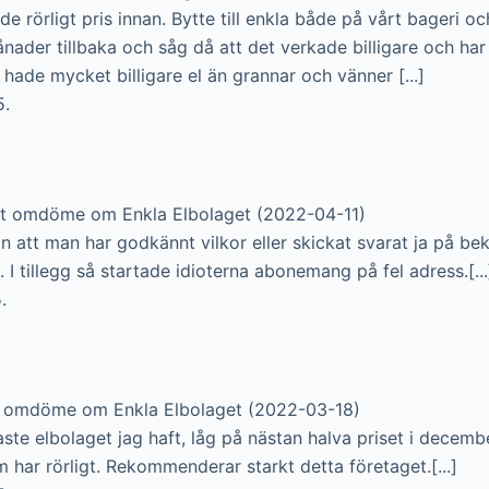
de rörligt pris innan. Bytte till enkla både på vårt bageri oc
ånader tillbaka och såg då att det verkade billigare och har
g hade mycket billigare el än grannar och vänner [...]
5.
tt omdöme om Enkla Elbolaget (2022-04-11)
n att man har godkännt vilkor eller skickat svarat ja på be
 tillegg så startade idioterna abonemang på fel adress.[...
.
t omdöme om Enkla Elbolaget (2022-03-18)
aste elbolaget jag haft, låg på nästan halva priset i decem
 har rörligt. Rekommenderar starkt detta företaget.[...]