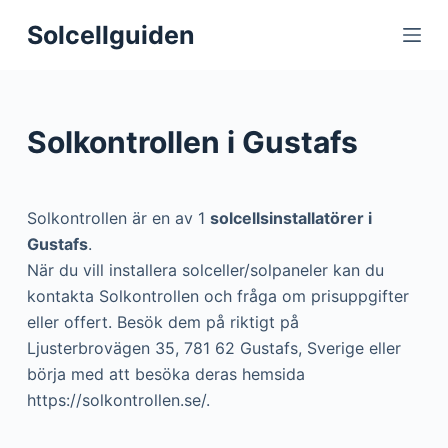
S
Solcellguiden
k
i
p
t
Solkontrollen i Gustafs
o
c
o
Solkontrollen är en av 1
solcellsinstallatörer i
n
Gustafs
.
t
När du vill installera solceller/solpaneler kan du
e
kontakta Solkontrollen och fråga om prisuppgifter
n
eller offert. Besök dem på riktigt på
t
Ljusterbrovägen 35, 781 62 Gustafs, Sverige eller
börja med att besöka deras hemsida
https://solkontrollen.se/.