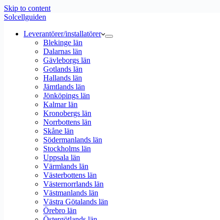
Skip to content
Solcellguiden
Leverantörer/installatörer
Blekinge län
Dalarnas län
Gävleborgs län
Gotlands län
Hallands län
Jämtlands län
Jönköpings län
Kalmar län
Kronobergs län
Norrbottens län
Skåne län
Södermanlands län
Stockholms län
Uppsala län
Värmlands län
Västerbottens län
Västernorrlands län
Västmanlands län
Västra Götalands län
Örebro län
Östergötlands län