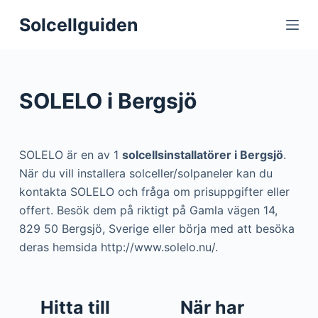
S
Solcellguiden
k
i
p
t
SOLELO i Bergsjö
o
c
o
SOLELO är en av 1
solcellsinstallatörer i Bergsjö
.
n
När du vill installera solceller/solpaneler kan du
t
kontakta SOLELO och fråga om prisuppgifter eller
e
offert. Besök dem på riktigt på Gamla vägen 14,
n
829 50 Bergsjö, Sverige eller börja med att besöka
t
deras hemsida http://www.solelo.nu/.
Hitta till
När har