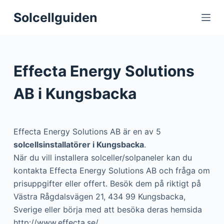
S
Solcellguiden
k
i
p
t
Effecta Energy Solutions
o
c
AB i Kungsbacka
o
n
t
Effecta Energy Solutions AB är en av 5
e
solcellsinstallatörer i Kungsbacka
.
n
När du vill installera solceller/solpaneler kan du
t
kontakta Effecta Energy Solutions AB och fråga om
prisuppgifter eller offert. Besök dem på riktigt på
Västra Rågdalsvägen 21, 434 99 Kungsbacka,
Sverige eller börja med att besöka deras hemsida
http://www.effecta.se/.