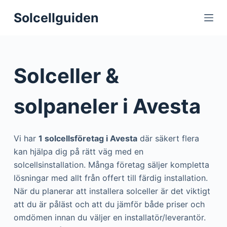
S
Solcellguiden
k
i
p
t
Solceller &
o
c
solpaneler i Avesta
o
n
t
Vi har
1 solcellsföretag i Avesta
där säkert flera
e
kan hjälpa dig på rätt väg med en
n
solcellsinstallation. Många företag säljer kompletta
t
lösningar med allt från offert till färdig installation.
När du planerar att installera solceller är det viktigt
att du är påläst och att du jämför både priser och
omdömen innan du väljer en installatör/leverantör.