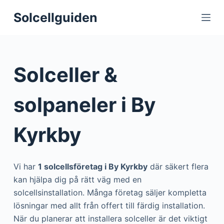
S
Solcellguiden
k
i
p
t
Solceller &
o
c
solpaneler i By
o
n
Kyrkby
t
e
n
Vi har
1 solcellsföretag i By Kyrkby
där säkert flera
t
kan hjälpa dig på rätt väg med en
solcellsinstallation. Många företag säljer kompletta
lösningar med allt från offert till färdig installation.
När du planerar att installera solceller är det viktigt