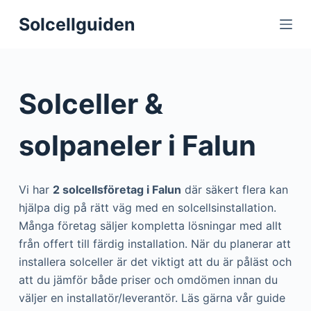
S
Solcellguiden
k
i
p
t
Solceller &
o
c
solpaneler i Falun
o
n
t
Vi har
2 solcellsföretag i Falun
där säkert flera kan
e
hjälpa dig på rätt väg med en solcellsinstallation.
n
Många företag säljer kompletta lösningar med allt
t
från offert till färdig installation. När du planerar att
installera solceller är det viktigt att du är påläst och
att du jämför både priser och omdömen innan du
väljer en installatör/leverantör. Läs gärna vår guide