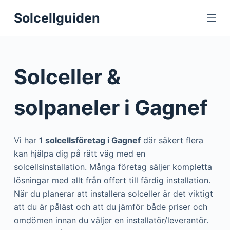
S
Solcellguiden
k
i
p
t
Solceller &
o
c
solpaneler i Gagnef
o
n
t
Vi har
1 solcellsföretag i Gagnef
där säkert flera
e
kan hjälpa dig på rätt väg med en
n
solcellsinstallation. Många företag säljer kompletta
t
lösningar med allt från offert till färdig installation.
När du planerar att installera solceller är det viktigt
att du är påläst och att du jämför både priser och
omdömen innan du väljer en installatör/leverantör.