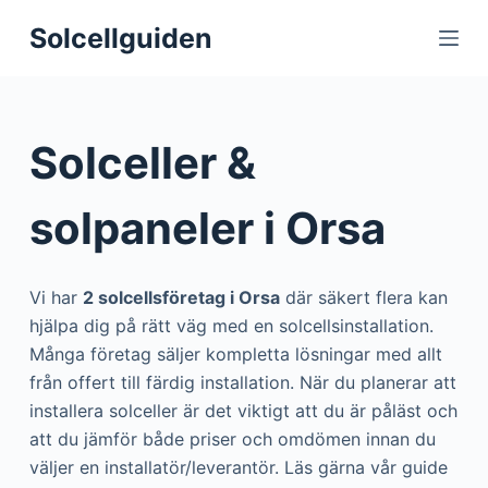
S
Solcellguiden
k
i
p
t
Solceller &
o
c
solpaneler i Orsa
o
n
t
Vi har
2 solcellsföretag i Orsa
där säkert flera kan
e
hjälpa dig på rätt väg med en solcellsinstallation.
n
Många företag säljer kompletta lösningar med allt
t
från offert till färdig installation. När du planerar att
installera solceller är det viktigt att du är påläst och
att du jämför både priser och omdömen innan du
väljer en installatör/leverantör. Läs gärna vår guide