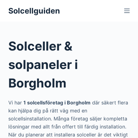
S
Solcellguiden
k
i
p
t
Solceller &
o
c
solpaneler i
o
n
Borgholm
t
e
n
Vi har
1 solcellsföretag i Borgholm
där säkert flera
t
kan hjälpa dig på rätt väg med en
solcellsinstallation. Många företag säljer kompletta
lösningar med allt från offert till färdig installation.
När du planerar att installera solceller är det viktigt