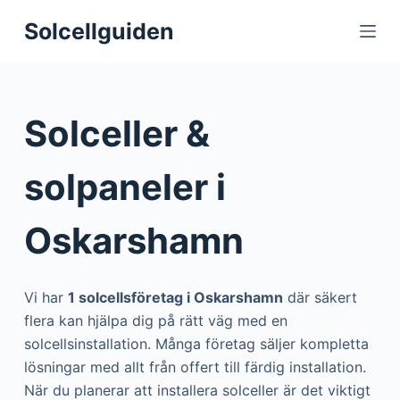
S
Solcellguiden
k
i
p
t
Solceller &
o
c
solpaneler i
o
n
Oskarshamn
t
e
n
Vi har
1 solcellsföretag i Oskarshamn
där säkert
t
flera kan hjälpa dig på rätt väg med en
solcellsinstallation. Många företag säljer kompletta
lösningar med allt från offert till färdig installation.
När du planerar att installera solceller är det viktigt