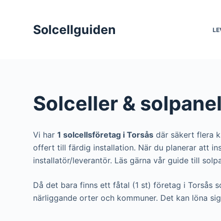
S
k
Solcellguiden
LE
i
p
t
o
c
Solceller & solpanel
o
n
t
Vi har
1 solcellsföretag i Torsås
där säkert flera k
e
offert till färdig installation. När du planerar att
n
installatör/leverantör. Läs gärna vår guide till solp
t
Då det bara finns ett fåtal (1 st) företag i Torsås 
närliggande orter och kommuner. Det kan löna sig 