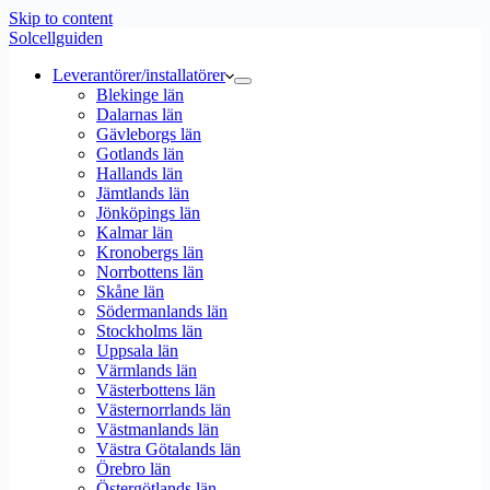
Skip to content
Solcellguiden
Leverantörer/installatörer
Blekinge län
Dalarnas län
Gävleborgs län
Gotlands län
Hallands län
Jämtlands län
Jönköpings län
Kalmar län
Kronobergs län
Norrbottens län
Skåne län
Södermanlands län
Stockholms län
Uppsala län
Värmlands län
Västerbottens län
Västernorrlands län
Västmanlands län
Västra Götalands län
Örebro län
Östergötlands län