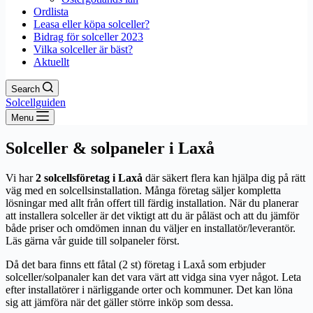
Ordlista
Leasa eller köpa solceller?
Bidrag för solceller 2023
Vilka solceller är bäst?
Aktuellt
Search
Solcellguiden
Menu
Solceller & solpaneler i Laxå
Vi har
2 solcellsföretag i Laxå
där säkert flera kan hjälpa dig på rätt
väg med en solcellsinstallation. Många företag säljer kompletta
lösningar med allt från offert till färdig installation. När du planerar
att installera solceller är det viktigt att du är påläst och att du jämför
både priser och omdömen innan du väljer en installatör/leverantör.
Läs gärna vår guide till solpaneler först.
Då det bara finns ett fåtal (2 st) företag i Laxå som erbjuder
solceller/solpanaler kan det vara värt att vidga sina vyer något. Leta
efter installatörer i närliggande orter och kommuner. Det kan löna
sig att jämföra när det gäller större inköp som dessa.