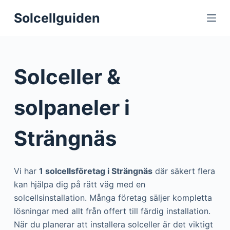
S
Solcellguiden
k
i
p
t
Solceller &
o
c
solpaneler i
o
n
Strängnäs
t
e
n
Vi har
1 solcellsföretag i Strängnäs
där säkert flera
t
kan hjälpa dig på rätt väg med en
solcellsinstallation. Många företag säljer kompletta
lösningar med allt från offert till färdig installation.
När du planerar att installera solceller är det viktigt