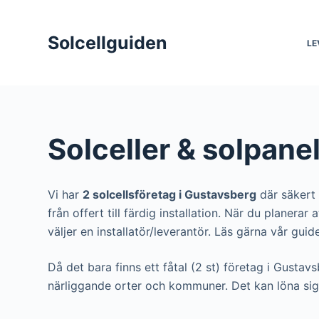
S
k
Solcellguiden
LE
i
p
t
o
c
Solceller & solpane
o
n
t
Vi har
2 solcellsföretag i Gustavsberg
där säkert 
e
från offert till färdig installation. När du planera
n
väljer en installatör/leverantör. Läs gärna vår guide 
t
Då det bara finns ett fåtal (2 st) företag i Gustav
närliggande orter och kommuner. Det kan löna sig 