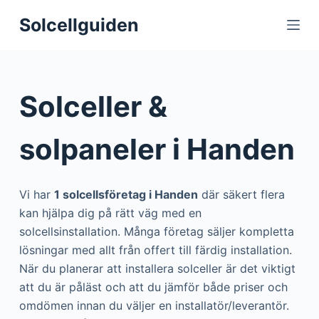
S
Solcellguiden
k
i
p
t
Solceller &
o
c
solpaneler i Handen
o
n
t
Vi har
1 solcellsföretag i Handen
där säkert flera
e
kan hjälpa dig på rätt väg med en
n
solcellsinstallation. Många företag säljer kompletta
t
lösningar med allt från offert till färdig installation.
När du planerar att installera solceller är det viktigt
att du är påläst och att du jämför både priser och
omdömen innan du väljer en installatör/leverantör.