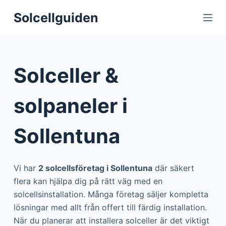
S
Solcellguiden
k
i
p
t
Solceller &
o
c
solpaneler i
o
n
Sollentuna
t
e
n
Vi har
2 solcellsföretag i Sollentuna
där säkert
t
flera kan hjälpa dig på rätt väg med en
solcellsinstallation. Många företag säljer kompletta
lösningar med allt från offert till färdig installation.
När du planerar att installera solceller är det viktigt