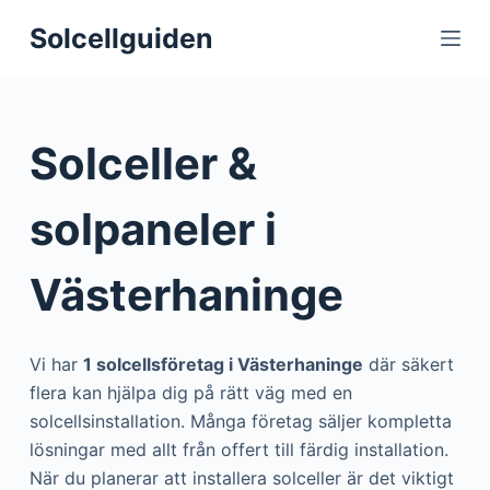
S
Solcellguiden
k
i
p
t
Solceller &
o
c
solpaneler i
o
n
Västerhaninge
t
e
n
Vi har
1 solcellsföretag i Västerhaninge
där säkert
t
flera kan hjälpa dig på rätt väg med en
solcellsinstallation. Många företag säljer kompletta
lösningar med allt från offert till färdig installation.
När du planerar att installera solceller är det viktigt