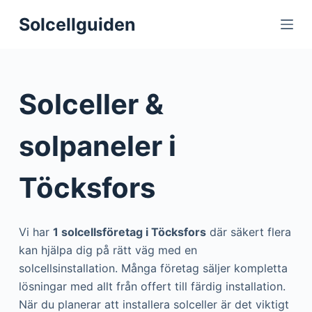
S
Solcellguiden
k
i
p
t
Solceller &
o
c
solpaneler i
o
n
Töcksfors
t
e
n
Vi har
1 solcellsföretag i Töcksfors
där säkert flera
t
kan hjälpa dig på rätt väg med en
solcellsinstallation. Många företag säljer kompletta
lösningar med allt från offert till färdig installation.
När du planerar att installera solceller är det viktigt