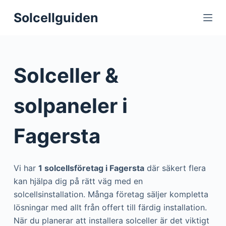
S
Solcellguiden
k
i
p
t
Solceller &
o
c
solpaneler i
o
n
Fagersta
t
e
n
Vi har
1 solcellsföretag i Fagersta
där säkert flera
t
kan hjälpa dig på rätt väg med en
solcellsinstallation. Många företag säljer kompletta
lösningar med allt från offert till färdig installation.
När du planerar att installera solceller är det viktigt