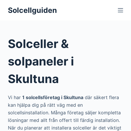
S
Solcellguiden
k
i
p
t
Solceller &
o
c
solpaneler i
o
n
Skultuna
t
e
n
Vi har
1 solcellsföretag i Skultuna
där säkert flera
t
kan hjälpa dig på rätt väg med en
solcellsinstallation. Många företag säljer kompletta
lösningar med allt från offert till färdig installation.
När du planerar att installera solceller är det viktigt