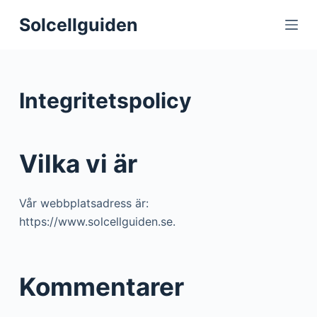
S
Solcellguiden
k
i
p
t
Integritetspolicy
o
c
o
Vilka vi är
n
t
e
Vår webbplatsadress är:
n
https://www.solcellguiden.se.
t
Kommentarer