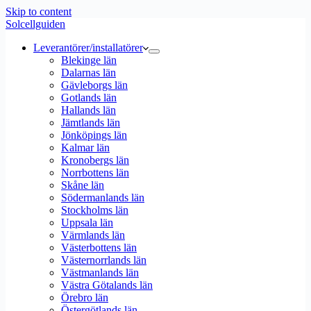
Skip to content
Solcellguiden
Leverantörer/installatörer
Blekinge län
Dalarnas län
Gävleborgs län
Gotlands län
Hallands län
Jämtlands län
Jönköpings län
Kalmar län
Kronobergs län
Norrbottens län
Skåne län
Södermanlands län
Stockholms län
Uppsala län
Värmlands län
Västerbottens län
Västernorrlands län
Västmanlands län
Västra Götalands län
Örebro län
Östergötlands län