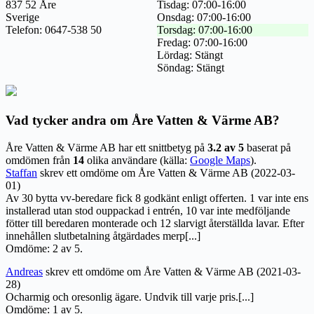
837 52 Åre
Tisdag: 07:00-16:00
Sverige
Onsdag: 07:00-16:00
Telefon: 0647-538 50
Torsdag: 07:00-16:00
Fredag: 07:00-16:00
Lördag: Stängt
Söndag: Stängt
Vad tycker andra om Åre Vatten & Värme AB?
Åre Vatten & Värme AB har ett snittbetyg på
3.2 av 5
baserat på
omdömen från
14
olika användare (källa:
Google Maps
).
Staffan
skrev ett omdöme om Åre Vatten & Värme AB (2022-03-
01)
Av 30 bytta vv-beredare fick 8 godkänt enligt offerten. 1 var inte ens
installerad utan stod ouppackad i entrén, 10 var inte medföljande
fötter till beredaren monterade och 12 slarvigt återställda lavar. Efter
innehållen slutbetalning åtgärdades merp[...]
Omdöme: 2 av 5.
Andreas
skrev ett omdöme om Åre Vatten & Värme AB (2021-03-
28)
Ocharmig och oresonlig ägare. Undvik till varje pris.[...]
Omdöme: 1 av 5.