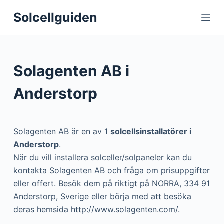
S
Solcellguiden
k
i
p
t
Solagenten AB i
o
c
Anderstorp
o
n
t
Solagenten AB är en av 1
solcellsinstallatörer i
e
Anderstorp
.
n
När du vill installera solceller/solpaneler kan du
t
kontakta Solagenten AB och fråga om prisuppgifter
eller offert. Besök dem på riktigt på NORRA, 334 91
Anderstorp, Sverige eller börja med att besöka
deras hemsida http://www.solagenten.com/.