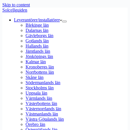
Skip to content
Solcellguiden
Leverantörer/installatörer
Blekinge län
Dalarnas län
Gävleborgs län
Gotlands län
Hallands län
Jämtlands län
Jönköpings län
Kalmar län
Kronobergs län
Norrbottens län
Skåne län
Södermanlands län
Stockholms län
Uppsala län
Värmlands län
Västerbottens län
Västernorrlands län
Västmanlands län
Västra Götalands län
Örebro län
Östergötlands län