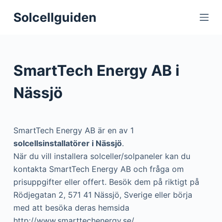
S
Solcellguiden
k
i
p
t
SmartTech Energy AB i
o
c
Nässjö
o
n
t
SmartTech Energy AB är en av 1
e
solcellsinstallatörer i Nässjö
.
n
När du vill installera solceller/solpaneler kan du
t
kontakta SmartTech Energy AB och fråga om
prisuppgifter eller offert. Besök dem på riktigt på
Rödjegatan 2, 571 41 Nässjö, Sverige eller börja
med att besöka deras hemsida
http://www.smarttechenergy.se/.