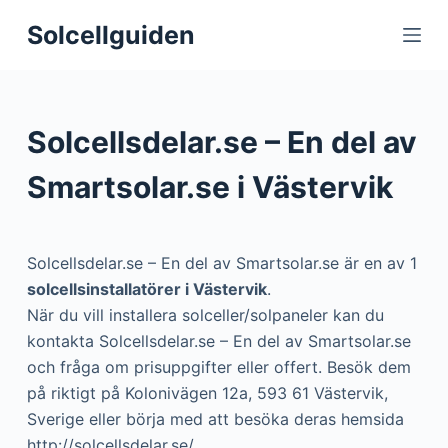
S
Solcellguiden
k
i
p
t
Solcellsdelar.se – En del av
o
c
Smartsolar.se i Västervik
o
n
t
Solcellsdelar.se – En del av Smartsolar.se är en av 1
e
solcellsinstallatörer i Västervik
.
n
När du vill installera solceller/solpaneler kan du
t
kontakta Solcellsdelar.se – En del av Smartsolar.se
och fråga om prisuppgifter eller offert. Besök dem
på riktigt på Kolonivägen 12a, 593 61 Västervik,
Sverige eller börja med att besöka deras hemsida
http://solcellsdelar.se/.