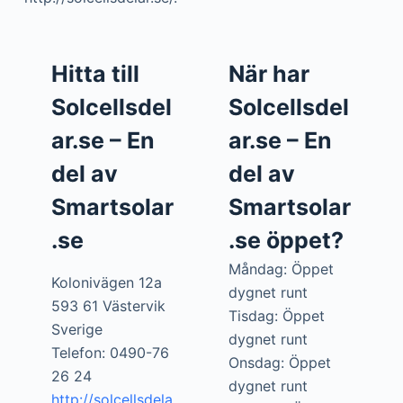
Hitta till
När har
Solcellsdel
Solcellsdel
ar.se – En
ar.se – En
del av
del av
Smartsolar
Smartsolar
.se
.se öppet?
Måndag: Öppet
Kolonivägen 12a
dygnet runt
593 61 Västervik
Tisdag: Öppet
Sverige
dygnet runt
Telefon: 0490-76
Onsdag: Öppet
26 24
dygnet runt
http://solcellsdela