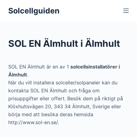
S
Solcellguiden
k
i
p
t
SOL EN Älmhult i Älmhult
o
c
o
SOL EN Älmhult är en av 1
solcellsinstallatörer i
n
Älmhult
.
t
När du vill installera solceller/solpaneler kan du
e
kontakta SOL EN Älmhult och fråga om
n
prisuppgifter eller offert. Besök dem på riktigt på
t
Klöxhultsvägen 20, 343 34 Älmhult, Sverige eller
börja med att besöka deras hemsida
http://www.sol-en.se/.