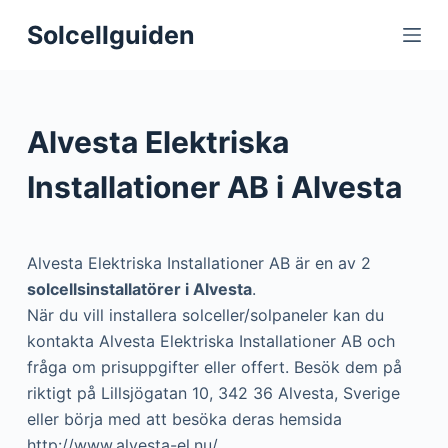
S
Solcellguiden
k
i
p
t
Alvesta Elektriska
o
c
Installationer AB i Alvesta
o
n
t
Alvesta Elektriska Installationer AB är en av 2
e
solcellsinstallatörer i Alvesta
.
n
När du vill installera solceller/solpaneler kan du
t
kontakta Alvesta Elektriska Installationer AB och
fråga om prisuppgifter eller offert. Besök dem på
riktigt på Lillsjögatan 10, 342 36 Alvesta, Sverige
eller börja med att besöka deras hemsida
http://www.alvesta-el.nu/.